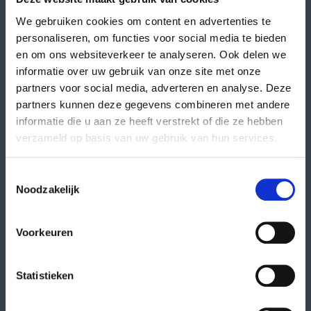
We gebruiken cookies om content en advertenties te
personaliseren, om functies voor social media te bieden
en om ons websiteverkeer te analyseren. Ook delen we
informatie over uw gebruik van onze site met onze
partners voor social media, adverteren en analyse. Deze
Volg CREA ook
op:
partners kunnen deze gegevens combineren met andere
informatie die u aan ze heeft verstrekt of die ze hebben
verzameld op basis van uw gebruik van hun services.
direct naar
Toestemmingsselectie
Noodzakelijk
agenda
cursussen
Voorkeuren
studio- en zaalhuur
studentenkantoren
Statistieken
CREA fonds
CREA café