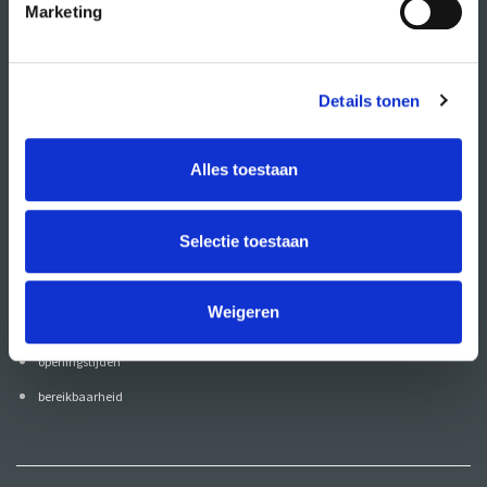
Marketing
organisatie
Details tonen
wat doet CREA?
vacatures
Alles toestaan
publiciteit
ANBI
Selectie toestaan
contact
Weigeren
contactgegevens
openingstijden
bereikbaarheid