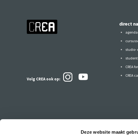
direct n
agenda
cursuss
studio-
studen
CREA fo
CREA ca
Volg CREA ook
op:
Deze website maakt gebru
Blijf op de hoogte van alles bij CREA!