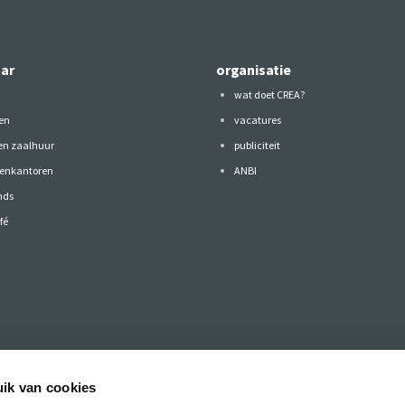
aar
organisatie
wat doet CREA?
en
vacatures
 en zaalhuur
publiciteit
tenkantoren
ANBI
nds
fé
ik van cookies