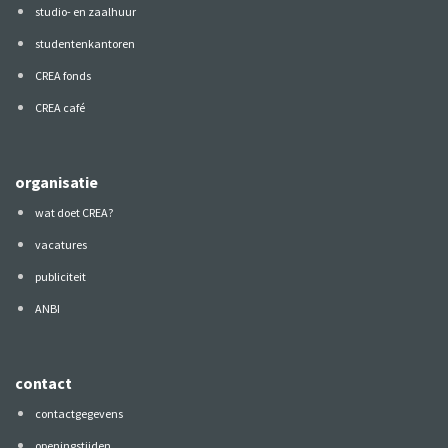
studio- en zaalhuur
studentenkantoren
CREA fonds
CREA café
organisatie
wat doet CREA?
vacatures
publiciteit
ANBI
contact
contactgegevens
openingstijden