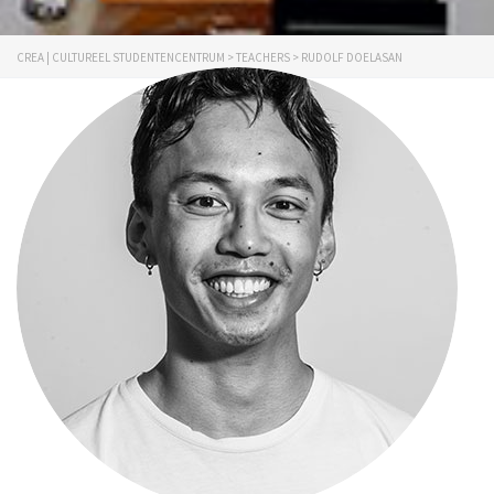
CREA | CULTUREEL STUDENTENCENTRUM
>
TEACHERS
>
RUDOLF DOELASAN