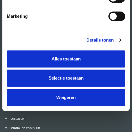
Marketing
Details tonen
Alles toestaan
Volg CREA ook
op:
Selectie toestaan
Weigeren
direct naar
agenda
cursussen
studio- en zaalhuur