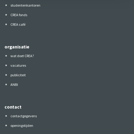
studentenkantoren
CREA fonds
CREA café
organisatie
wat doet CREA?
vacatures
publiciteit
ANBI
contact
contactgegevens
openingstijden