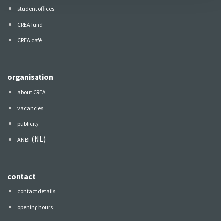
student offices
CREA fund
CREA café
organisation
about CREA
vacancies
publicity
(NL)
ANBI
contact
contact details
opening hours