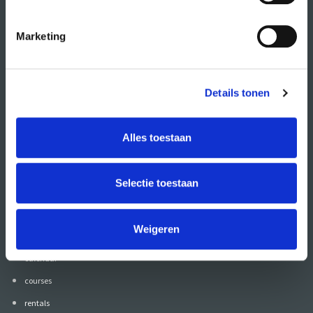
Marketing
Details tonen
Alles toestaan
Also follow CREA
on:
Selectie toestaan
Weigeren
go to
calendar
courses
rentals