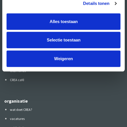
Details tonen
Alles toestaan
direct naar
agenda
Selectie toestaan
cursussen
studio- en zaalhuur
Weigeren
studentenkantoren
CREA fonds
CREA café
organisatie
wat doet CREA?
vacatures