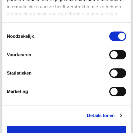
informatie die u aan ze heeft verstrekt of die ze hebben
verzameld op basis van uw gebruik van hun services.
Toestemmingsselectie
Noodzakelijk
Voorkeuren
Statistieken
Marketing
Film: Basics
Misho Antadze
MEER INFO
Details tonen