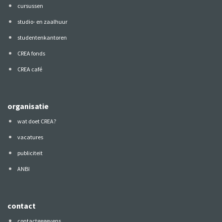
cursussen
studio- en zaalhuur
studentenkantoren
CREA fonds
CREA café
organisatie
wat doet CREA?
vacatures
publiciteit
ANBI
contact
contactgegevens