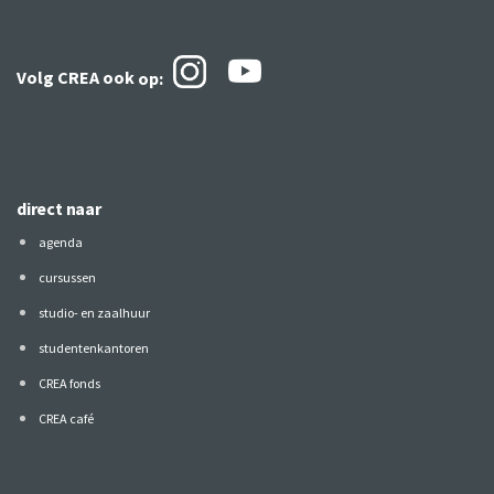
Volg CREA ook
op:
direct naar
agenda
cursussen
studio- en zaalhuur
studentenkantoren
CREA fonds
CREA café