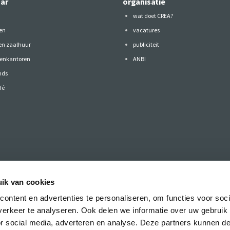
aar
organisatie
wat doet CREA?
en
vacatures
 en zaalhuur
publiciteit
tenkantoren
ANBI
nds
fé
ik van cookies
ontent en advertenties te personaliseren, om functies voor soci
ef met het laatste nieuws over de CREA
erkeer te analyseren. Ook delen we informatie over uw gebruik
presentaties.
or social media, adverteren en analyse. Deze partners kunnen 