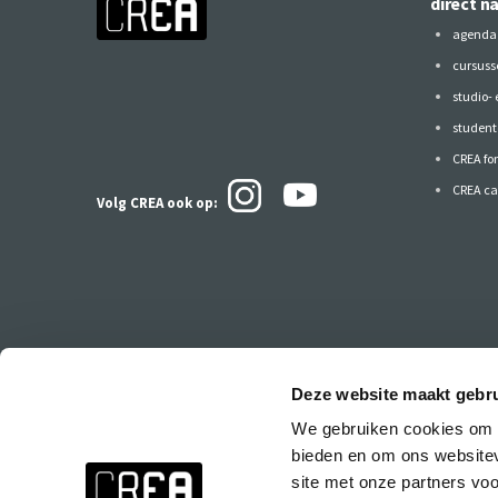
direct n
agenda
cursuss
studio-
studen
CREA fo
CREA ca
Volg CREA ook
op:
Deze website maakt gebru
Blijf op de hoogte van alles bij CREA!
We gebruiken cookies om c
Wil je liever niets missen? Meld je dan aan voor de CREA nieuwsbri
bieden en om ons websitev
cursussen, CREA agenda, speciale feestjes & events en de CREA eind
site met onze partners vo