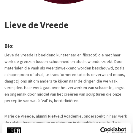
Lieve de Vreede
Bio:
Lieve de Vreede is beeldend kunstenaar en filosoof, die met haar
werk de grenzen tussen schoonheid en afschuw onderzoekt. Door
materialen die vaak als weerzinwekkend worden beschouwd, zoals
schapenpoep of afval, te transformeren tot iets onverwacht moois,
daagt zij ons uit om anders te kijken naar de dingen die we vaak
vermijden. Haar werk gaat over het verwerken van schaamte, angst
en ongemak door middel van het creëren van sculpturen die onze
perceptie van wat ‘afval’ is, herdefiniëren.
Marie de Vreede, alumni Rietveld Academie, onderzoekt in haar werk
de relatie tussen mensen en objecten in de publieke ruimte. Ze is
gefascineerd door afgekeurde of verloren voorwerpen en mensen