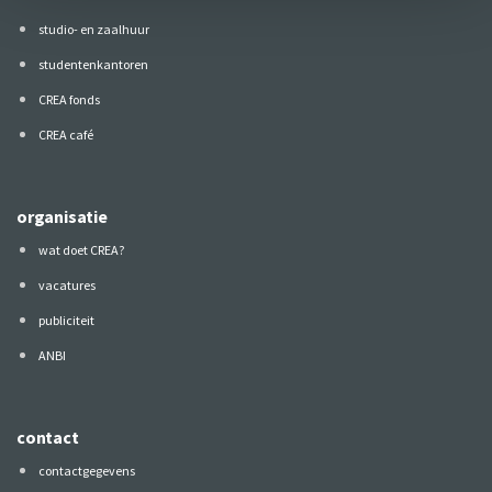
studio- en zaalhuur
studentenkantoren
CREA fonds
CREA café
organisatie
wat doet CREA?
vacatures
publiciteit
ANBI
contact
contactgegevens