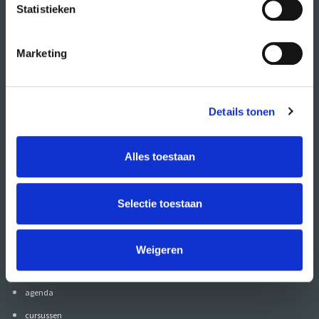
Statistieken
Marketing
Details tonen
Alles toestaan
Volg CREA ook
op:
Selectie toestaan
Weigeren
direct naar
agenda
cursussen