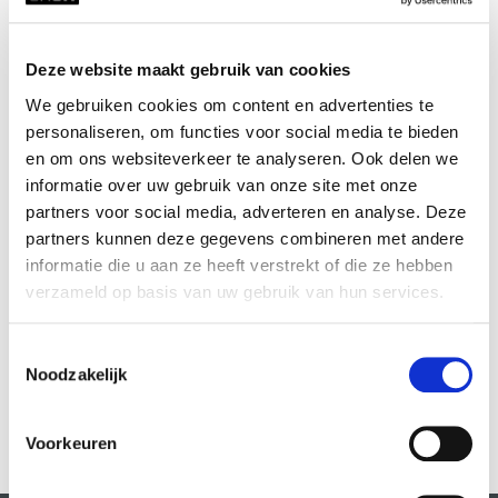
die buiten de norm vallen. Dit thema van afwijzing en contrasten
tussen schoonheid en afschuw komt tot uiting in haar fotografie en
sculpturen. Marie legt de spanningen vast tussen sociale structuren,
Deze website maakt gebruik van cookies
de waarde die we toekennen aan dingen, en de kracht van repetitie
We gebruiken cookies om content en advertenties te
en herhaling in haar werk.
personaliseren, om functies voor social media te bieden
en om ons websiteverkeer te analyseren. Ook delen we
Samen brengen Lieve en Marie een unieke combinatie van
informatie over uw gebruik van onze site met onze
filosofische diepgang en visuele kracht naar deze workshop, waarbij
partners voor social media, adverteren en analyse. Deze
zij je niet alleen helpen iets te maken, maar je ook laten zien hoe je
partners kunnen deze gegevens combineren met andere
kijkt, observeert en reflecteert. Er ontstaat poëzie waarin het
abjecte tot kunst wordt gepromoveerd. ‘Waste’ wordt verheven tot
informatie die u aan ze heeft verstrekt of die ze hebben
poëzie door het zien en vastleggen.
verzameld op basis van uw gebruik van hun services.
Toestemmingsselectie
Noodzakelijk
Cursussen door deze docent:
Voorkeuren