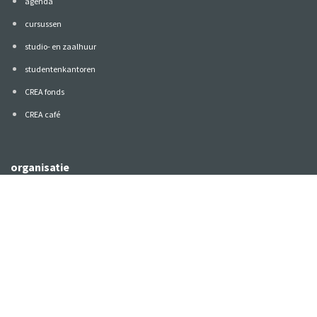
agenda
cursussen
studio- en zaalhuur
studentenkantoren
CREA fonds
CREA café
organisatie
wat doet CREA?
vacatures
publiciteit
ANBI
contact