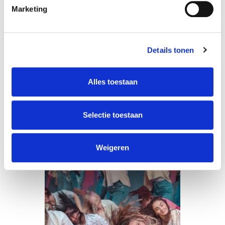
Marketing
Lyrical Jazz Dance:
Intermediate
Details tonen
Celine Procureur
Alles toestaan
MEER INFO
Selectie toestaan
Weigeren