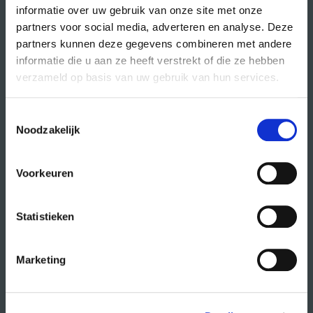
informatie over uw gebruik van onze site met onze
partners voor social media, adverteren en analyse. Deze
partners kunnen deze gegevens combineren met andere
direct naar
informatie die u aan ze heeft verstrekt of die ze hebben
agenda
verzameld op basis van uw gebruik van hun services.
cursussen
Toestemmingsselectie
studio- en zaalhuur
Noodzakelijk
studentenkantoren
CREA fonds
Voorkeuren
CREA café
Statistieken
organisatie
Marketing
wat doet CREA?
vacatures
publiciteit