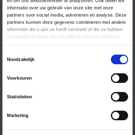
en om ons websiteverkeer te analyseren. Ook delen we
informatie over uw gebruik van onze site met onze
partners voor social media, adverteren en analyse. Deze
partners kunnen deze gegevens combineren met andere
direct naar
informatie die u aan ze heeft verstrekt of die ze hebben
verzameld op basis van uw gebruik van hun services.
agenda
cursussen
Toestemmingsselectie
studio- en zaalhuur
Noodzakelijk
studentenkantoren
Voorkeuren
CREA fonds
CREA café
Statistieken
organisatie
Marketing
wat doet CREA?
vacatures