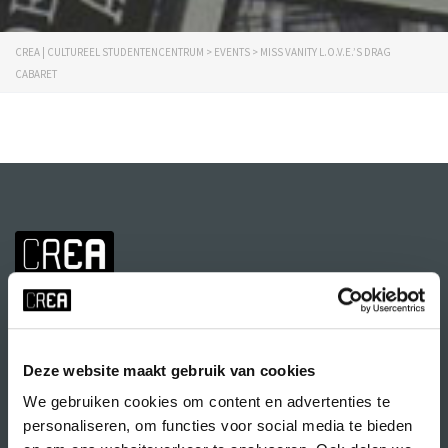
CREA | CULTUREEL STUDENTENCENTRUM
>
EVENTS
>
MISS VANITY L.O.V.E.’S DRAG
CABARET
Deze website maakt gebruik van cookies
We gebruiken cookies om content en advertenties te
personaliseren, om functies voor social media te bieden
Volg CREA ook
op: