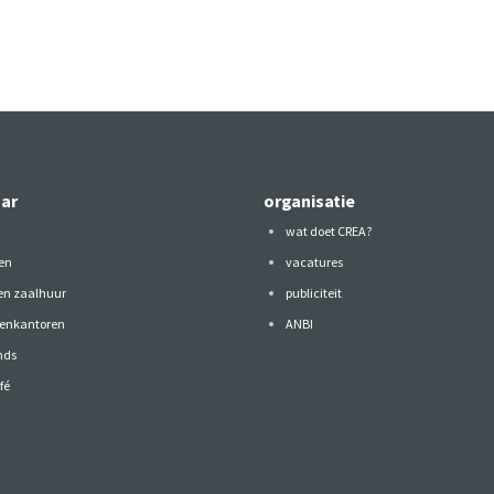
aar
organisatie
wat doet CREA?
en
vacatures
 en zaalhuur
publiciteit
tenkantoren
ANBI
nds
fé