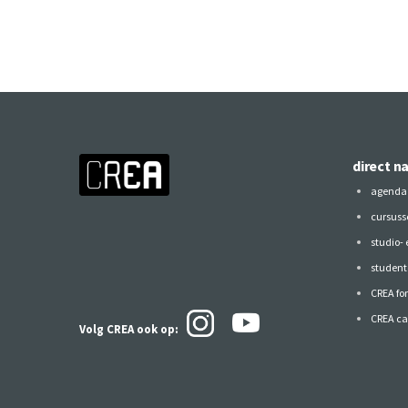
direct n
agenda
cursuss
studio-
studen
CREA fo
CREA ca
Volg CREA ook
op: