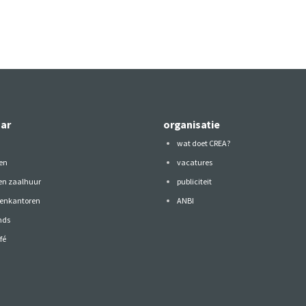
aar
organisatie
wat doet CREA?
en
vacatures
 en zaalhuur
publiciteit
tenkantoren
ANBI
nds
fé