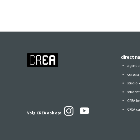
direct n
agenda
cursuss
studio-
studen
CREA fo
CREA ca
Volg CREA ook
op: