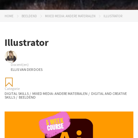
HOME
BEELDEND
MIXED MEDIA: ANDERE MATERIALEN
ILLUSTRATOR
Illustrator
Docent(en)
ELLIS VAN DER DOES
Categorie
DIGITAL SKILLS
/
MIXED MEDIA: ANDERE MATERIALEN
/
DIGITAL AND CREATIVE
SKILLS
/
BEELDEND