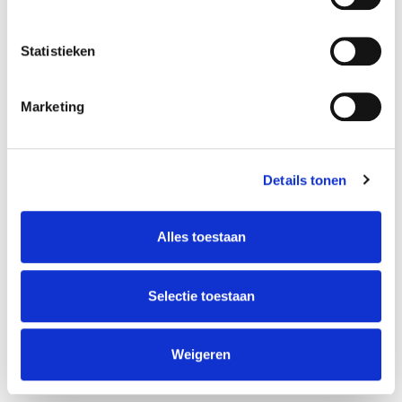
docent
taal
Ellis van der Does
Statistieken
Schrijf je in
Marketing
Details tonen
Alles toestaan
OVER DE DOCENT(EN)
Ellis van der Does
Selectie toestaan
Weigeren