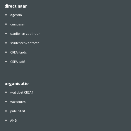
direct naar
agenda
cursussen
studio- en zaalhuur
studentenkantoren
CREA fonds
CREA café
organisatie
wat doet CREA?
vacatures
publiciteit
ANBI