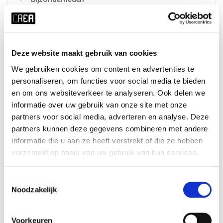
Cursusrooster
Deze website maakt gebruik van cookies
x ALLE FILTERS HERSTELLEN
We gebruiken cookies om content en advertenties te
personaliseren, om functies voor social media te bieden
tijd
startdatum
en om ons websiteverkeer te analyseren. Ook delen we
wo 19:30 - 21:30
04-11-2026
informatie over uw gebruik van onze site met onze
duur
periode
partners voor social media, adverteren en analyse. Deze
partners kunnen deze gegevens combineren met andere
5 weken
blok 1 - herfst
informatie die u aan ze heeft verstrekt of die ze hebben
prijs
ⓘ
cursusnummer
verzameld op basis van uw gebruik van hun services.
student UvA:
€110
326102
student overig:
€150
Toestemmingsselectie
jong-alumnus UvA:
€183
Noodzakelijk
oud-alumnus UvA:
€206
medewerker/PhD UvA:
€183
overigen:
€230
Voorkeuren