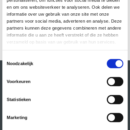
personaliseren, om functies voor social media te bieden
Studio 5 in 14 verschillende producties onder regie van Helmert
Woudenberg gespeeld.
en om ons websiteverkeer te analyseren. Ook delen we
informatie over uw gebruik van onze site met onze
partners voor social media, adverteren en analyse. Deze
partners kunnen deze gegevens combineren met andere
Cursussen door deze docent:
informatie die u aan ze heeft verstrekt of die ze hebben
verzameld op basis van uw gebruik van hun services.
Toestemmingsselectie
Noodzakelijk
Voorkeuren
Statistieken
Marketing