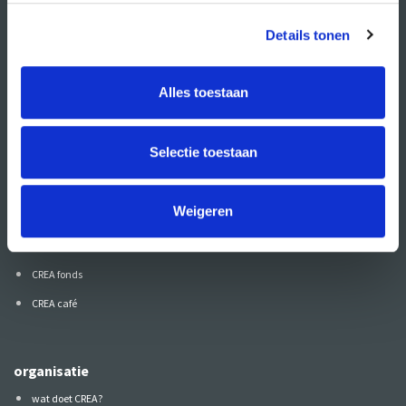
Volg CREA ook
op:
Details tonen
Alles toestaan
direct naar
Selectie toestaan
agenda
cursussen
Weigeren
studio- en zaalhuur
studentenkantoren
CREA fonds
CREA café
organisatie
wat doet CREA?