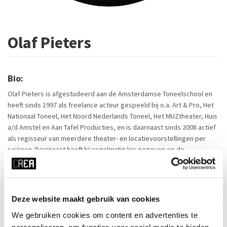
Olaf Pieters
Bio:
Olaf Pieters is afgestudeerd aan de Amsterdamse Toneelschool en
heeft sinds 1997 als freelance acteur gespeeld bij o.a. Art & Pro, Het
Nationaal Toneel, Het Noord Nederlands Toneel, Het MUZtheater, Huis
a/d Amstel en Aan Tafel Producties, en is daarnaast sinds 2008 actief
als regisseur van meerdere theater- en locatievoorstellingen per
seizoen. Daarnaast heeft hij regelmatig les gegeven op de
Amsterdamse Toneel & Kleinkunst Academie, De Acteursschool, De
Amsterdamse Theater Academie, Acteeropleiding De Jaargang van
Kemna en Studio Act2Act, en is hij vast docent op Theaterschool De
Trap, Theateropleiding Selma Susanna, Studio P-ACT en de MBO
Deze website maakt gebruik van cookies
Theaterschool in Rotterdam. Olaf Pieters geeft nu 20 jaar bijna
We gebruiken cookies om content en advertenties te
dagelijks les in de methode van Woudenberg en heeft als acteur bij