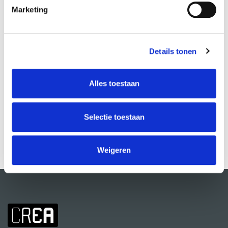
Marketing
Details tonen
Alles toestaan
Electronic Music Production: Project
Olaf Kerckhaert
Selectie toestaan
MEER INFO
Weigeren