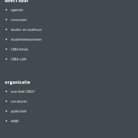
direct naar
agenda
cursussen
studio- en zaalhuur
studentenkantoren
CREA fonds
CREA café
organisatie
wat doet CREA?
vacatures
publiciteit
ANBI