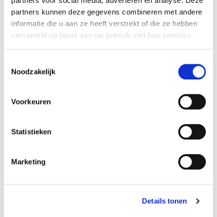
partners voor social media, adverteren en analyse. Deze
Pyke Pasman, Louis Puggaard-Müller
partners kunnen deze gegevens combineren met andere
MEER INFO
informatie die u aan ze heeft verstrekt of die ze hebben
verzameld op basis van uw gebruik van hun services.
Toestemmingsselectie
Noodzakelijk
Voorkeuren
Statistieken
Marketing
Songwriting Circle Intensive
Louis Puggaard-Müller
MEER INFO
Details tonen