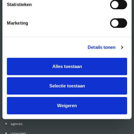
Statistieken
Marketing
Details tonen
Alles toestaan
Volg CREA ook
op:
Selectie toestaan
Weigeren
direct naar
agenda
cursussen