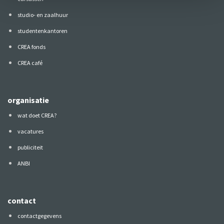
studio- en zaalhuur
studentenkantoren
CREA fonds
CREA café
organisatie
wat doet CREA?
vacatures
publiciteit
ANBI
contact
contactgegevens