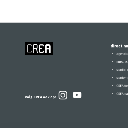
direct n
agenda
cursuss
studio-
studen
CREA fo
CREA ca
Volg CREA ook
op: