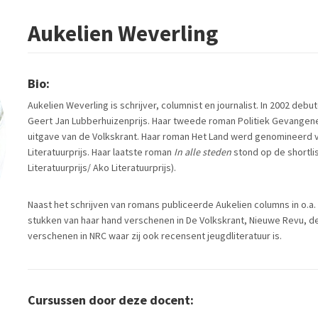
Aukelien Weverling
Bio:
Aukelien Weverling is schrijver, columnist en journalist. In 2002 d
Geert Jan Lubberhuizenprijs. Haar tweede roman Politiek Gevangen
uitgave van de Volkskrant. Haar roman Het Land werd genomineerd v
Literatuurprijs. Haar laatste roman
In alle steden
stond op de shortlis
Literatuurprijs/ Ako Literatuurprijs).
Naast het schrijven van romans publiceerde Aukelien columns in o.a. S
stukken van haar hand verschenen in De Volkskrant, Nieuwe Revu, de
verschenen in NRC waar zij ook recensent jeugdliteratuur is.
Cursussen door deze docent: