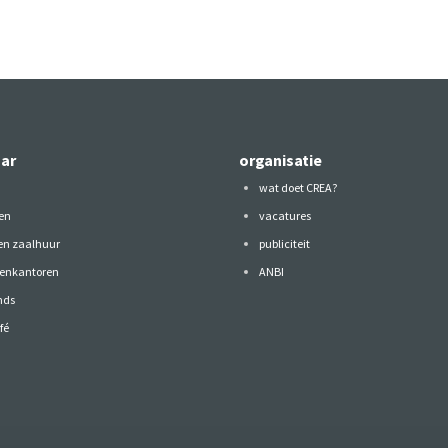
aar
organisatie
wat doet CREA?
en
vacatures
 en zaalhuur
publiciteit
tenkantoren
ANBI
nds
fé