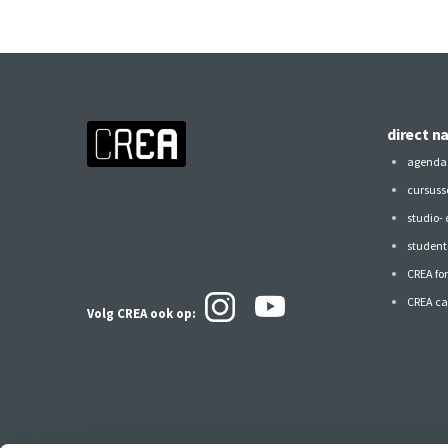
direct n
agenda
cursuss
studio-
studen
CREA fo
CREA ca
Volg CREA ook
op: