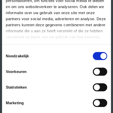
personaliseren, om functies voor social media te bieden
en om ons websiteverkeer te analyseren. Ook delen we
Volg CREA ook
op:
informatie over uw gebruik van onze site met onze
partners voor social media, adverteren en analyse. Deze
partners kunnen deze gegevens combineren met andere
informatie die u aan ze heeft verstrekt of die ze hebben
verzameld op basis van uw gebruik van hun services.
direct naar
agenda
Toestemmingsselectie
cursussen
Noodzakelijk
studio- en zaalhuur
studentenkantoren
Voorkeuren
CREA fonds
CREA café
Statistieken
Marketing
organisatie
wat doet CREA?