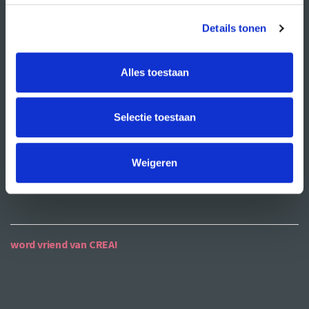
vacatures
Details tonen
publiciteit
ANBI
Alles toestaan
contact
Selectie toestaan
contactgegevens
openingstijden
Weigeren
bereikbaarheid
word vriend van CREA!