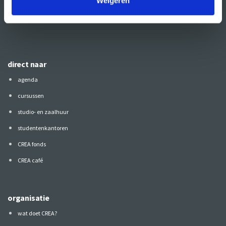
Weigeren
Volg CREA ook
op:
direct naar
agenda
cursussen
studio- en zaalhuur
studentenkantoren
CREA fonds
CREA café
organisatie
wat doet CREA?