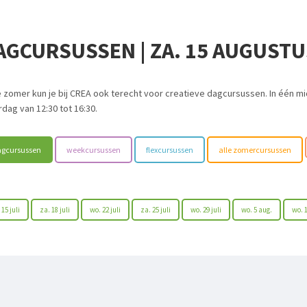
AGCURSUSSEN | ZA. 15 AUGUSTU
 zomer kun je bij CREA ook terecht voor creatieve dagcursussen. In één m
rdag van 12:30 tot 16:30.
gcursussen
weekcursussen
flexcursussen
alle zomercursussen
 15 juli
za. 18 juli
wo. 22 juli
za. 25 juli
wo. 29 juli
wo. 5 aug.
wo. 