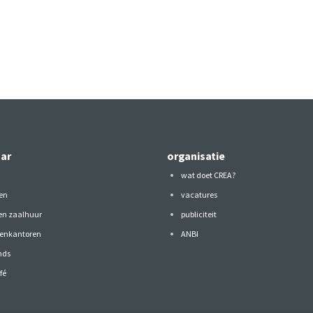
aar
organisatie
wat doet CREA?
en
vacatures
 en zaalhuur
publiciteit
tenkantoren
ANBI
nds
fé