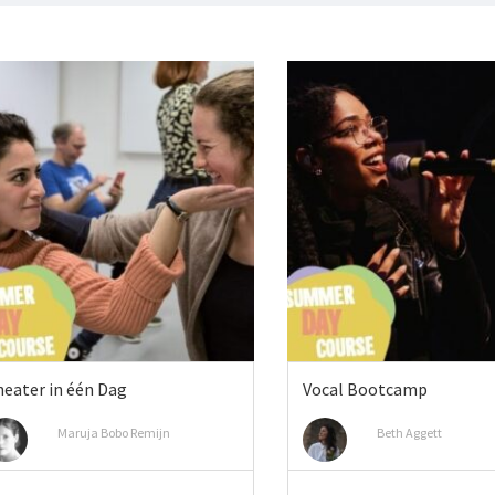
eater in één Dag
Vocal Bootcamp
Maruja Bobo Remijn
Beth Aggett