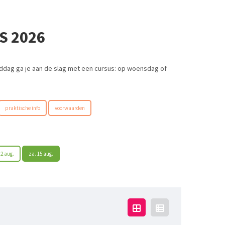
S 2026
iddag ga je aan de slag met een cursus: op woensdag of
praktische info
voorwaarden
12 aug.
za. 15 aug.