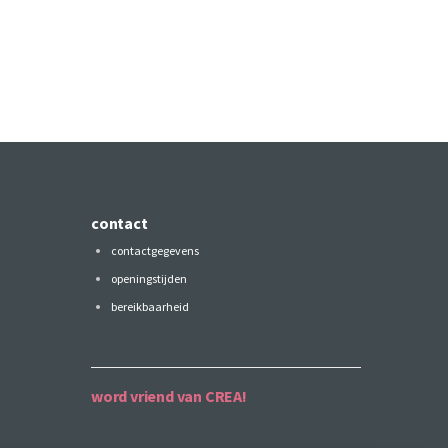
contact
contactgegevens
openingstijden
bereikbaarheid
word vriend van CREA!