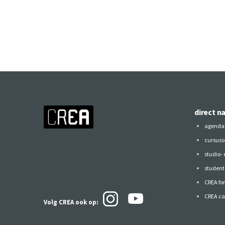
direct n
agenda
cursuss
studio-
studen
CREA fo
CREA ca
Volg CREA ook
op: