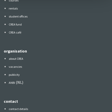
courses
rentals
student offices
CREA fund
CREA café
organisation
about CREA
vacancies
publicity
(NL)
ANBI
contact
contact details