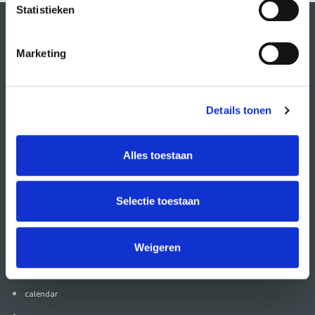
Statistieken
Marketing
Details tonen
Alles toestaan
Also follow CREA
on:
Selectie toestaan
Weigeren
go to
calendar