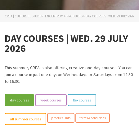
CREA | CULTUREEL STUDENTENCENTRUM
>
PRODUCTS
>
DAY COURSES | WED. 29 JULY 2026
DAY COURSES | WED. 29 JULY
2026
This summer, CREA is also offering creative one-day courses. You can
join a course in just one day: on Wednesdays or Saturdays from 12.30
to 16.30.
day courses
week courses
flex courses
practical info
terms & conditions
all summer courses