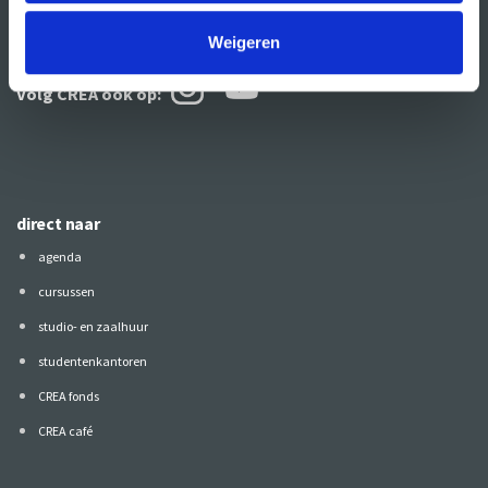
Weigeren
Volg CREA ook
op:
direct naar
agenda
cursussen
studio- en zaalhuur
studentenkantoren
CREA fonds
CREA café