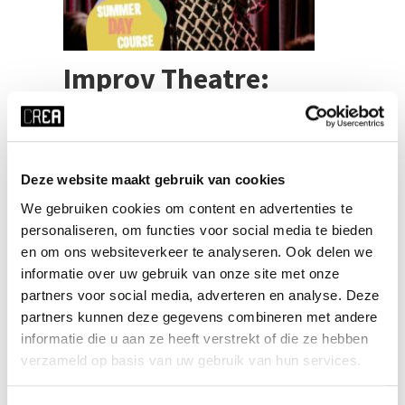
Improv Theatre:
Hosting & Audience
Interaction
Deze website maakt gebruik van cookies
We gebruiken cookies om content en advertenties te
personaliseren, om functies voor social media te bieden
Marco Meurs
Docent
en om ons websiteverkeer te analyseren. Ook delen we
informatie over uw gebruik van onze site met onze
Let op: deze cursus wordt in het Engels gegeven.
partners voor social media, adverteren en analyse. Deze
Please note: For day courses, registrations close
at 12:00 four days before the start of the course.
partners kunnen deze gegevens combineren met andere
So please, make sure to register ASAP! This
informatie die u aan ze heeft verstrekt of die ze hebben
daycourse focusses on two things: Hosting a
verzameld op basis van uw gebruik van hun services.
show and explaining the formats to the audience
Interacting with the audience before and during [...]