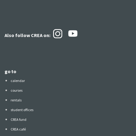
Also follow CREA
on:
go to
calendar
courses
rentals
student offices
CREA fund
CREA café