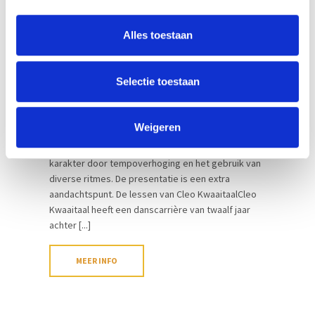
Alles toestaan
Pascale de la Fuente
Docent
Cleo Kwaaitaal
Docent
Selectie toestaan
Bij het gevorderdenniveau wordt de klassieke
techniek nog verder uitgewerkt. Er wordt gelet op
Weigeren
kwaliteit en dynamiek van de beweging. Wat gaan
we doen?Oefeningen worden complexer van
karakter door tempoverhoging en het gebruik van
diverse ritmes. De presentatie is een extra
aandachtspunt. De lessen van Cleo KwaaitaalCleo
Kwaaitaal heeft een danscarrière van twaalf jaar
achter [...]
MEER INFO